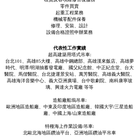
零件買賣
起重工程業務
機械零配件保養
修理、安裝、設計
設備合格證照申辦業務
代表性工作實績
超高建築用塔式吊車:
台北101、高雄85大樓、高雄中鋼總部、高雄漢來飯店、高雄夢
時代、明潭/明湖抽蓄發電廠、 國父紀念館、中正紀念堂、台大
醫院、馬偕醫院、台北捷運景安站、萬芳醫院、高雄義大醫院、
高雄海洋音樂中心、義大亞洲廣場、台中歌劇院、南科康寧玻
璃、興達火力電廠 等等
造船廠船塢吊車:
歐洲地區造船廠、中東及印度地區造船廠、韓國大宇/三星造船
廠、中國上海/山東造船廠
特種海上作業設備/吊車:
北歐北海地區鑽油平台、亞洲地區鑽油平吊車