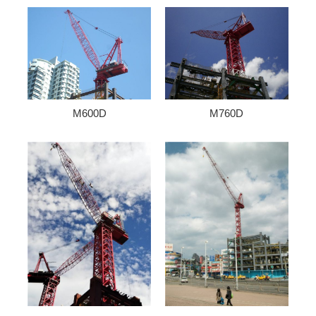
M600D
M760D