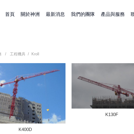
首頁
關於神洲
最新消息
我們的團隊
產品與服務
務 /
工程機具
/ Kroll
K130F
K400D